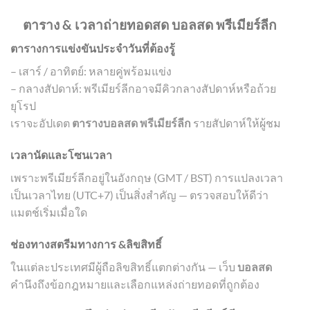
ตาราง & เวลาถ่ายทอดสด บอลสด พรีเมียร์ลีก
ตารางการแข่งขันประจำวันที่ต้องรู้
– เสาร์ / อาทิตย์: หลายคู่พร้อมแข่ง
– กลางสัปดาห์: พรีเมียร์ลีกอาจมีคิวกลางสัปดาห์หรือถ้วย
ยุโรป
เราจะอัปเดต
ตารางบอลสด พรีเมียร์ลีก
รายสัปดาห์ให้ผู้ชม
เวลานัดและโซนเวลา
เพราะพรีเมียร์ลีกอยู่ในอังกฤษ (GMT / BST) การแปลงเวลา
เป็นเวลาไทย (UTC+7) เป็นสิ่งสำคัญ — ตรวจสอบให้ดีว่า
แมตช์เริ่มเมื่อใด
ช่องทางสตรีมทางการ &ลิขสิทธิ์
ในแต่ละประเทศมีผู้ถือลิขสิทธิ์แตกต่างกัน — เว็บ
บอลสด
คำนึงถึงข้อกฎหมายและเลือกแหล่งถ่ายทอดที่ถูกต้อง