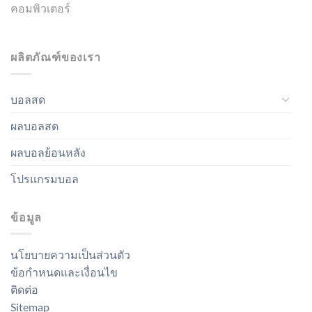
คอมพิวเตอร์
ผลิตภัณฑ์ของเรา
บอลสด
ผลบอลสด
ผลบอลย้อนหลัง
โปรแกรมบอล
ข้อมูล
นโยบายความเป็นส่วนตัว
ข้อกำหนดและเงื่อนไข
ติดต่อ
Sitemap