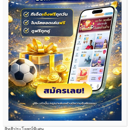
มีความยืดหยุ่นในการรับชม
จุดที่ต้องระวัง
สตรีมกระตุก / หลุด
ละเมิดลิขสิทธิ์
ติดตามหลายจอจนเสียสมาธิ
โปรโมชั่น & สิทธิพิเศษจากเว็บ “บอลสด”
ทดลองดูฟรี / ช่วงทดลองใช้ฟรี
สมาชิกใหม่อาจได้รับสิทธิ์ชม
บอลสด พรีเมียร์ลีก
ฟรีใน
แมตช์แรก
แพ็กเกจสมาชิก &อัปเกรดคุณภาพ
เปิดให้สมัครแบบรายเดือนหรือรายปี พร้อมสิทธิภาพภาพ
เต็ม HD / 4K
สิทธิประโยชน์พิเศษ