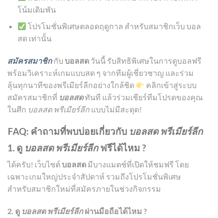
โน้มเดิมพัน
โปรโมชั่นพิเศษตลอดฤดูกาล สำหรับสมาชิกเว็บ บอล
สด เท่านั้น
สมัครสมาชิก
กับ
บอลสด
วันนี้ รับสิทธิพิเศษในการดูบอลฟรี
พร้อมวิเคราะห์เกมแบบสด ๆ จากทีมผู้เชี่ยวชาญ และร่วม
ลุ้นทุกนาทีของพรีเมียร์ลีกอย่างใกล้ชิด
คลิกเข้าสู่ระบบ
สมัครสมาชิกที่
บอลสด
ทันที แล้วร่วมเชียร์ทีมโปรดของคุณ
ในศึก
บอลสด พรีเมียร์ลีก
แบบไม่มีสะดุด!
FAQ: คำถามที่พบบ่อยเกี่ยวกับ
บอลสด พรีเมียร์ลีก
1. ดู
บอลสด พรีเมียร์ลีก
ฟรีได้ไหม ?
ได้ครับ! เว็บไซต์
บอลสด
มีบางแมตช์ที่เปิดให้ชมฟรี โดย
เฉพาะเกมใหญ่ประจำสัปดาห์ รวมถึงโปรโมชั่นพิเศษ
สำหรับสมาชิกใหม่ที่สมัครภายในช่วงกิจกรรม
2. ดู
บอลสด พรีเมียร์ลีก
ผ่านมือถือได้ไหม ?