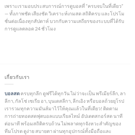
เพราะเรามอบประสบการณ์การดูบอลที่ “ครบจบในที่เดียว”
— ทั้งภาพชัด เสียงชัด วิเคราะห์เกมสด สถิติครบ และโปรโม
ชั่นต่อเนื่องทุกสัปดาห์ บวกกับความเสถียรของระบบที่ได้รับ
การดูแลตลอด 24 ชั่วโมง
เกี่ยวกับเรา
บอลสด
ครบทุกลีก ดูฟรีได้ทุกวัน ไม่ว่าจะเป็น พรีเมียร์ลีก, ลา
ลีกา, กัลโช่ เซเรีย อา, บุนเดสลีกา, ลีกเอิง หรือบอลถ้วยยุโรป
เรารวมทุกความมันส์มาไว้ให้คุณแล้วในที่เดียว! ติดตาม
การถ่ายทอดสดฟุตบอลแบบเรียลไทม์ อัปเดตสกอร์สด นาที
ต่อนาที พร้อมสถิติครบถ้วน ไม่พลาดทุกจังหวะสำคัญของ
ทีมโปรด ดูง่าย สบายตา ผ่านทุกอุปกรณ์ทั้งมือถือและ