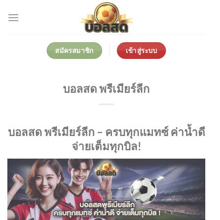
Skip
to
content
สมัครสมาชิก
เข้าสู่ระบบ
บอลสด พรีเมียร์ลีก
บอลสด พรีเมียร์ลีก – ครบทุกแมทซ์ ค่าน้ำดี
จ่ายเต็มทุกบิล!