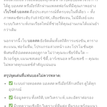
ได้ดู
บอลสด พรีเมียร์ลีก
ผ่านแพลตฟอร์มที่มีคุณภาพอย่าง
เว็บไซต์ บอลสด
คือประสบการณ์ที่ครบจบในที่เดียว — ทั้ง
ภาพคมชัดระดับ Full HD/4K, เสียงชัดเจน, ไม่มีดีเลย์ และ
ระบบวิเคราะห์เกมเรียลไทม์ที่ช่วยให้คุณอ่านเกมได้แม่นยำ
กว่าเดิม
นอกจากนี้ เว็บ
บอลสด
ยังจัดเต็มทั้งสถิติการแข่งขัน, ตาราง
คะแนน, ฟอร์มทีม, โปรแกรมล่วงหน้า และโปรโมชั่นสุด
พิเศษที่อัปเดตตลอดฤดูกาล ไม่ว่าคุณจะเชียร์ทีมใด —
ลิเวอร์พูล, แมนเชสเตอร์ ซิตี้, อาร์เซนอล หรือเชลซี — คุณจะ
ไม่พลาดทุกแมตช์สำคัญแน่นอน
สรุปจุดเด่นที่แฟนบอลไม่ควรพลาด:
ระบบถ่ายทอดสด
บอลสด พรีเมียร์ลีก
เสถียร ดูได้ทุก
อุปกรณ์
ข้อมูลครบ ทั้งสถิติ, บทวิเคราะห์, และอัตราต่อรอง
มีบทความเชิงลึก วิเคราะห์ทีมต่อ ทีมรอง พร้อมแนว