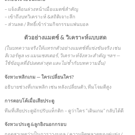
– แจ้งเตือนล่วงหน้าเมื่อแมตช์สำคัญ
– เข้าถึงบทวิเคราะห์ &สถิติเจาะลึก
– ส่วนลด / สิทธิ์เข้าร่วมกิจกรรมแฟนบอล
ตัวอย่างแมตช์ & วิเคราะห์แบบสด
(ในบทความจริงให้แทรกตัวอย่างแมตช์ที่แข่งขันจริง เช่น
ลิเวอร์พูล vs แมนเชสเตอร์, วิเคราะห์จังหวะสำคัญ ฯลฯ —
ใช้ข้อมูลที่อัปเดตล่าสุด และไม่ซ้ำกับบทความอื่น)
จังหวะพลิกเกม — ใครเปลี่ยนใคร?
อธิบายช่วงที่เกมพลิก เช่น หลังเปลี่ยนตัว, ทีมโจมตีสูง
การตอบโต้เมื่อเสียประตู
ทีมที่เสียประตูมักปรับแท็กติก – ดูว่าใคร “เดินเกม” กลับได้ดี
จังหวะประตู &ลูกยิงนอกกรอบ
ถอดสาเหตุว่าเป็นการวางบอล / ความผิดพลาดของคู่แข่ง /