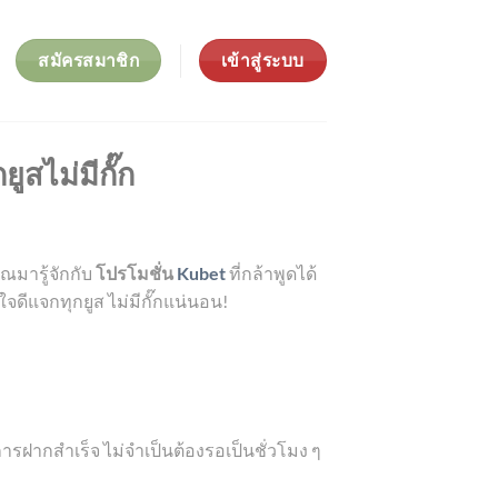
สมัครสมาชิก
เข้าสู่ระบบ
ูสไม่มีกั๊ก
ุณมารู้จักกับ
โปรโมชั่น
Kubet
ที่กล้าพูดได้
ใจดีแจกทุกยูส ไม่มีกั๊กแน่นอน!
การฝากสำเร็จ ไม่จำเป็นต้องรอเป็นชั่วโมง ๆ