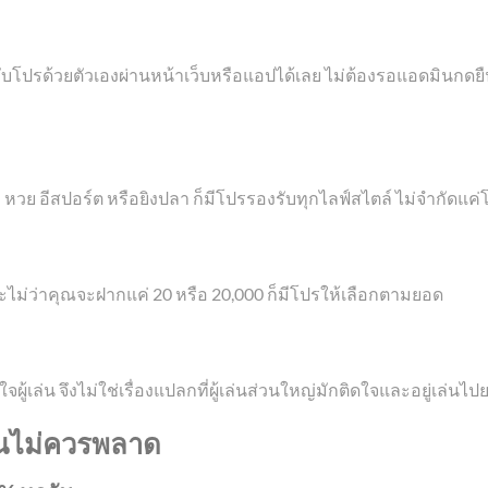
โปรด้วยตัวเองผ่านหน้าเว็บหรือแอปได้เลย ไม่ต้องรอแอดมินกดยืนย
ย อีสปอร์ต หรือยิงปลา ก็มีโปรรองรับทุกไลฟ์สไตล์ ไม่จำกัดแค่
 และไม่ว่าคุณจะฝากแค่ 20 หรือ 20,000 ก็มีโปรให้เลือกตามยอด
ู้เล่น จึงไม่ใช่เรื่องแปลกที่ผู้เล่นส่วนใหญ่มักติดใจและอยู่เล่นไป
คุณไม่ควรพลาด