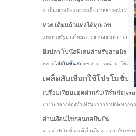
จะเป็นบอลเดี่ยว บอลสเต็ป บอลล่วงหน้า หรือบ
หวย เติมแล้วแทงได้ทุกเลข
แทงหวยรัฐบาลไทย ลาว ฮานอย หุ้น มาเลย์ ครบในท
ยิงปลา โบนัสพิเศษสำหรับสายยิง
หลาย
โปรโมชั่น Kubet
สามารถนำมาใช้เล่นเ
เคล็ดลับเลือกใช้โปรโมชั่น Ku
เปรียบเทียบยอดฝากกับเทิร์นก่อนรั
บางโปรอาจต้องทำเทิร์นมากกว่าปกติ หากคุณไม
อ่านเงื่อนไขก่อนกดยืนยัน
แต่ละโปรโมชั่นจะมีเงื่อนไขแตกต่างกัน เช่น 