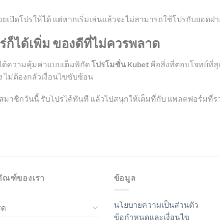
อช่วยเปิดโปรให้ได้ แต่หากเริ่มเล่นแล้วจะไม่สามารถใช้โปรกับยอดฝาก
ก็ได้เพิ่ม ของดีที่ไม่ควรพลาด
ได้ความคุ้มค่าแบบเต็มพิกัด
โปรโมชั่น Kubet
คือสิ่งที่ตอบโจทย์ที่
ง ไม่ต้องกลัวเงื่อนไขซับซ้อน
สมาชิกวันนี้ รับโปรได้ทันที แล้วไปสนุกให้เต็มที่กับ แพลตฟอร์มที
ภัณฑ์ของเรา
ข้อมูล
นโยบายความเป็นส่วนตัว
สด
ข้อกำหนดและเงื่อนไข