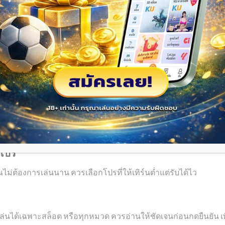
อลสด ก็ใช้เครดิตจากโปรโมชั่นร่วมสนุกได้หมด ไม่มีจำกัดคู่ แทงได
ี่เดียว ไม่มีเลขอั้น ไม่มีหักส่วนต่าง จ่ายเต็ม จ่ายไว
กมยิงปลาได้แบบเต็มจำนวน พร้อมโหมดบอสใหญ่ และระบบโบนัสพิเ
bet ให้คุ้มที่สุด
บโปร
่ต้องการเล่นนาน ควรเลือกโปรที่ให้เทิร์นต่ำแต่รับได้ไว
เล่นได้เฉพาะสล็อต หรือทุกหมวด ควรอ่านให้ชัดเจนก่อนกดยืนยัน เพื