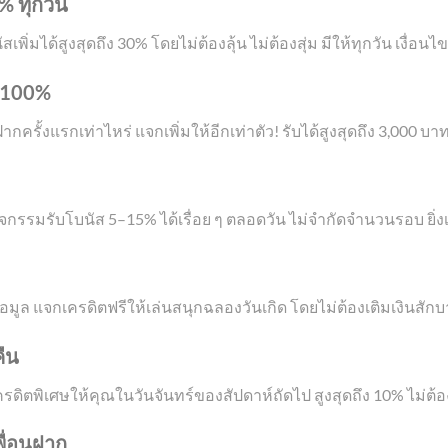
% ทุกวัน
ิ่มได้สูงสุดถึง 30% โดยไม่ต้องลุ้น ไม่ต้องสุ่ม มีให้ทุกวัน เงื่อนไข
ส 100%
ครั้งแรกเท่าไหร่ แจกเพิ่มให้อีกเท่าตัว! รับได้สูงสุดถึง 3,000 บา
รมรับโบนัส 5–15% ได้เรื่อย ๆ ตลอดวัน ไม่จำกัดจำนวนรอบ ยิ่งเติม
้อมูล แจกเครดิตฟรีให้เล่นสนุกฉลองวันเกิด โดยไม่ต้องเติมเงินสัก
คืน
รดิตพิเศษให้คุณในวันจันทร์ของสัปดาห์ถัดไป สูงสุดถึง 10% ไม่ต้
พื่อนฝาก