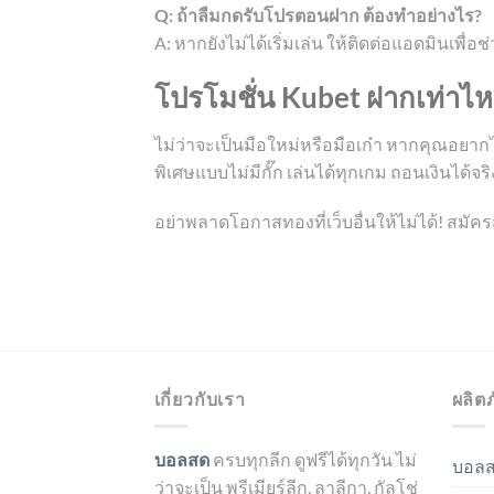
Q: ถ้าลืมกดรับโปรตอนฝาก ต้องทำอย่างไร?
A: หากยังไม่ได้เริ่มเล่น ให้ติดต่อแอดมินเพื่
โปรโมชั่น Kubet ฝากเท่าไหร่
ไม่ว่าจะเป็นมือใหม่หรือมือเก๋า หากคุณอยาก
พิเศษแบบไม่มีกั๊ก เล่นได้ทุกเกม ถอนเงินได้จริ
อย่าพลาดโอกาสทองที่เว็บอื่นให้ไม่ได้! สมัคร
เกี่ยวกับเรา
ผลิต
บอลสด
ครบทุกลีก ดูฟรีได้ทุกวัน ไม่
บอล
ว่าจะเป็น พรีเมียร์ลีก, ลาลีกา, กัลโช่