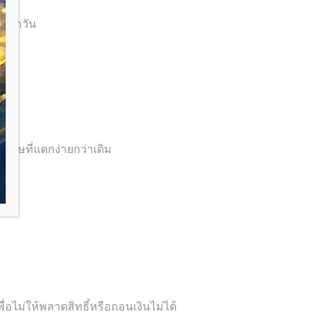
้ทุกวัน
ศษที่แตกง่ายกว่าเดิม
่อไม่ให้พลาดสิทธิ์หรือถอนเงินไม่ได้