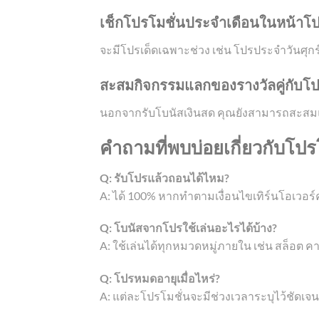
เช็กโปรโมชั่นประจำเดือนในหน้าโ
จะมีโปรเด็ดเฉพาะช่วง เช่น โปรประจำวันศุกร์ 
สะสมกิจกรรมแลกของรางวัลคู่กับโป
นอกจากรับโบนัสเงินสด คุณยังสามารถสะสมแต
คำถามที่พบบ่อยเกี่ยวกับโปร
Q: รับโปรแล้วถอนได้ไหม?
A: ได้ 100% หากทำตามเงื่อนไขเทิร์นโอเวอ
Q: โบนัสจากโปรใช้เล่นอะไรได้บ้าง?
A: ใช้เล่นได้ทุกหมวดหมู่ภายใน เช่น สล็อต 
Q: โปรหมดอายุเมื่อไหร่?
A: แต่ละโปรโมชั่นจะมีช่วงเวลาระบุไว้ชัดเจ