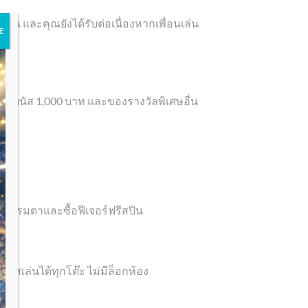
่อน และคุณยังได้รับต่อเนื่องหากเพื่อนเล่น
E
ึงโบนัส 1,000 บาท และของรางวัลพิเศษอื่น
แบบธรรมดาและซื้อฟีเจอร์ฟรีสปิน
ัสเล่นได้ทุกโต๊ะ ไม่มีล็อกห้อง