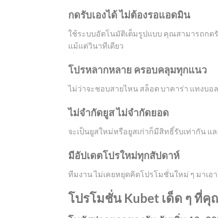
กดรับเองได้ ไม่ต้องรอแอดมิน
ใช้ระบบอัตโนมัติเต็มรูปแบบ คุณสามารถกดรับ
แม้แต่วินาทีเดียว
โปรหลากหลาย ครอบคลุมทุกแนว
ไม่ว่าจะชอบสายไหน สล็อต บาคาร่า แทงบอล หว
ไม่จำกัดยูส ไม่จำกัดยอด
จะเป็นยูสใหม่หรือยูสเก่าก็มีสิทธิ์รับเท่ากัน
มีอัปเดตโปรใหม่ทุกสัปดาห์
ทีมงาน ไม่เคยหยุดคิดโปรโมชั่นใหม่ ๆ มาเอาใจผ
โปรโมชั่น Kubet เด็ด ๆ ที่