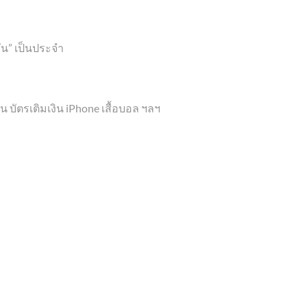
่น” เป็นประจำ
ตรเติมเงิน iPhone เสื้อบอล ฯลฯ