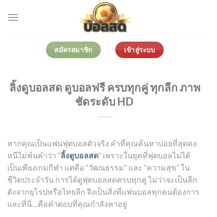
Skip
to
content
สมัครสมาชิก
เข้าสู่ระบบ
ลิ้งดูบอลสด ดูบอลฟรี ครบทุกคู่ ทุกลีก ภาพ
ชัดระดับ HD
หากคุณเป็นแฟนฟุตบอลตัวจริง คำที่คุณค้นหาบ่อยที่สุดคง
หนีไม่พ้นคำว่า “
ลิ้งดูบอลสด
” เพราะในยุคที่ฟุตบอลไม่ได้
เป็นเพียงเกมกีฬา แต่คือ “วัฒนธรรม” และ “ความสุข” ใน
ชีวิตประจำวัน การได้ดูฟุตบอลสดครบทุกคู่ ไม่ว่าจะเป็นลีก
ดังจากยุโรปหรือไทยลีก จึงเป็นสิ่งที่แฟนบอลทุกคนต้องการ
และที่นี่…คือคำตอบที่คุณกำลังหาอยู่