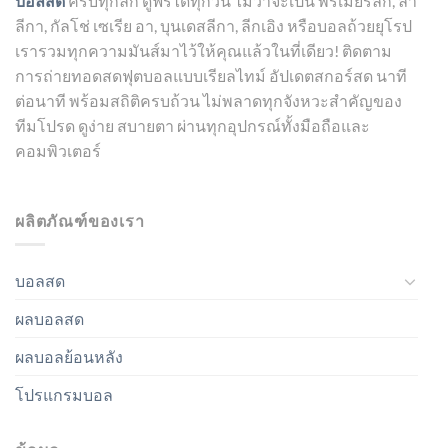
บอลสด
ครบทุกลีก ดูฟรีได้ทุกวัน ไม่ว่าจะเป็น พรีเมียร์ลีก, ลา
ลีกา, กัลโช่ เซเรีย อา, บุนเดสลีกา, ลีกเอิง หรือบอลถ้วยยุโรป
เรารวมทุกความมันส์มาไว้ให้คุณแล้วในที่เดียว! ติดตาม
การถ่ายทอดสดฟุตบอลแบบเรียลไทม์ อัปเดตสกอร์สด นาที
ต่อนาที พร้อมสถิติครบถ้วน ไม่พลาดทุกจังหวะสำคัญของ
ทีมโปรด ดูง่าย สบายตา ผ่านทุกอุปกรณ์ทั้งมือถือและ
คอมพิวเตอร์
ผลิตภัณฑ์ของเรา
บอลสด
ผลบอลสด
ผลบอลย้อนหลัง
โปรแกรมบอล