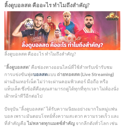
ลิ้งดูบอลสด คืออะไร ทำไมถึงสำคัญ?
ลิ้งดูบอลสด คืออะไร ทำไมถึงสำคัญ?
“
ลิ้งดูบอลสด
” คือช่องทางออนไลน์ที่ใช้สำหรับเข้ารับชม
การแข่งขันฟุต
บอลสด
แบบ
ถ่ายทอดสด (Live Streaming)
ผ่านอินเทอร์เน็ต ไม่ว่าจะผ่านคอมพิวเตอร์ มือถือ หรือ
แท็บเล็ต ซึ่งข้อดีคือคุณสามารถดูได้ทุกที่ทุกเวลา ไม่ต้องนั่ง
เฝ้าหน้าทีวีอีกต่อไป
ปัจจุบัน “ลิ้งดูบอลสด” ได้รับความนิยมอย่างมากในหมู่แฟน
บอล เพราะมันตอบโจทย์ทั้งความสะดวก ความรวดเร็ว และ
ที่สำคัญคือ
ไม่พลาดทุกแมตช์สำคัญ
จากลีกดังทั่วโลก เช่น