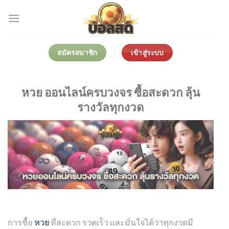
Skip
to
content
สมัครสมาชิก
เข้าสู่ระบบ
หวย ออนไลน์ครบวงจร ซื้อสะดวก ลุ้น
รางวัลทุกงวด
การซื้อ
หวย
ที่สะดวก รวดเร็ว และมั่นใจได้ว่าทุกงวดมี