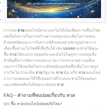
ซื้อสะดวกได้ทุกเวลา
โปรโมชั่นและโบนัสสำหรับสมาชิกใหม่และเก่า
ทีมสนับสนุนลูกค้าพร้อมให้บริการตลอด 24 ชั่วโมง
การเล่น
หวย
ออนไลน์ครบวงจรไม่ได้เป็นเพียงการเสี่ยงโชค
แต่เป็นโอกาสในการสร้างความสนุกและเพิ่มโอกาสชนะ
ด้วยเทคนิคและการวิเคราะห์ตัวเลขอย่างชาญฉลาด การ
เลือกซื้อผ่านเว็บไซต์ที่เชื่อถือได้ เช่น
บอลสด
จะช่วยให้คุณ
ซื้อ
หวย
ได้สะดวก ปลอดภัย และมั่นใจในทุกการลงทุน สิ่ง
สำคัญคือการจัดการงบประมาณ การกระจายความเสี่ยง
และการใช้เทคนิควิเคราะห์เลขย้อนหลังเพื่อเพิ่มโอกาสถูก
รางวัล ไม่ว่าจะเป็น
หวย
รัฐบาล,
หวย
หุ้น, หรือ
หวย
ออนไลน์
การวางแผนและใช้วิธีเล่นอย่างมีระบบจะช่วยให้คุณสนุก
และเพลิดเพลินไปกับทุกงวดของ
หวย
FAQ – คำถามที่พบบ่อยเกี่ยวกับ
หวย
Q1: ซื้อ
หวย
ออนไลน์ปลอดภัยไหม?