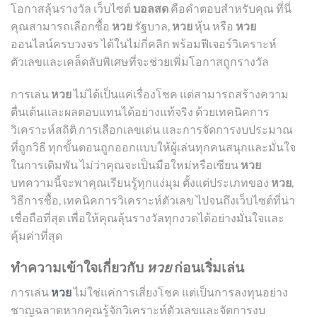
โอกาสลุ้นรางวัล เว็บไซต์
บอลสด
คือคำตอบสำหรับคุณ ที่นี่
คุณสามารถเลือกซื้อ
หวย
รัฐบาล,
หวย
หุ้น หรือ
หวย
ออนไลน์ครบวงจร ได้ในไม่กี่คลิก พร้อมฟีเจอร์วิเคราะห์
ตัวเลขและเคล็ดลับพิเศษที่จะช่วยเพิ่มโอกาสถูกรางวัล
การเล่น
หวย
ไม่ได้เป็นแค่เรื่องโชค แต่สามารถสร้างความ
ตื่นเต้นและผลตอบแทนได้อย่างแท้จริง ด้วยเทคนิคการ
วิเคราะห์สถิติ การเลือกเลขเด่น และการจัดการงบประมาณ
ที่ถูกวิธี ทุกขั้นตอนถูกออกแบบให้ผู้เล่นทุกคนสนุกและมั่นใจ
ในการเดิมพัน ไม่ว่าคุณจะเป็นมือใหม่หรือเซียน
หวย
บทความนี้จะพาคุณเรียนรู้ทุกแง่มุม ตั้งแต่ประเภทของ
หวย
,
วิธีการซื้อ, เทคนิคการวิเคราะห์ตัวเลข ไปจนถึงเว็บไซต์ที่น่า
เชื่อถือที่สุด เพื่อให้คุณลุ้นรางวัลทุกงวดได้อย่างมั่นใจและ
คุ้มค่าที่สุด
ทำความเข้าใจเกี่ยวกับ
หวย
ก่อนเริ่มเล่น
การเล่น
หวย
ไม่ใช่แค่การเสี่ยงโชค แต่เป็นการลงทุนอย่าง
ชาญฉลาดหากคุณรู้จักวิเคราะห์ตัวเลขและจัดการงบ