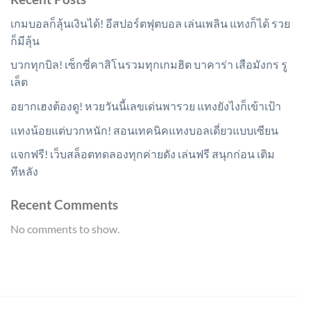
เกมบอลก็ลุ้นเงินได้! อีสปอร์ตฟุตบอล เล่นเพลิน แทงก็ได้ รวย
ก็มีลุ้น
บวกทุกบิล! เซ็กซี่คาสิโนรวมทุกเกมฮิต บาคาร่า เสือมังกร รู
เล็ต
อยากเฮงต้องดู! หวยวันนี้เลขเด่นพารวย แทงยังไงก็เข้าเป้า
แทงน้อยแต่บวกหนัก! สอนเทคนิคแทงบอลเดี่ยวแบบเซียน
แจกฟรี! เว็บสล็อตทดลองทุกค่ายดัง เล่นฟรี สนุกก่อน เติม
ทีหลัง
Recent Comments
No comments to show.