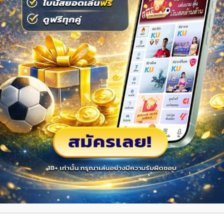
เช่น การยิงประตู, การครองบอล, ฟอร์มทีม, การบาดเจ็บของนักเต
์เชิงลึก
ราะห์จากผู้เชี่ยวชาญ เพื่อให้ผู้ใช้งานเข้าใจฟอร์มทีม, กลยุทธ์ของ
นิคการดูบอลและวางเดิมพันกับ บอลสด 
ังเหตุการณ์เกิดขึ้น ไม่ว่าจะเป็นประตู, การทำฟาวล์, การเปลี่ยนตั
ใช้งานสามารถตัดสินใจวางเดิมพันอย่างมีเหตุผล ข้อมูลเชิงสถิติแล