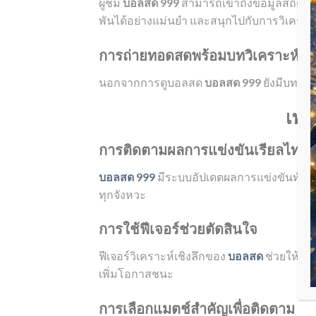
ผู้ชม
บอลสด 999
สามารถเข้าถึงข้อมูลสถิติ 
พันได้อย่างแม่นยำ และสนุกไปกับการวิเคราะห
การถ่ายทอดสดพร้อมบทวิเคราะห์
นอกจากการดูบอลสด
บอลสด 999
ยังมีบทวิเค
เทค
การติดตามผลการแข่งขันเรียลไทม์
บอลสด 999
มีระบบอัปเดตผลการแข่งขันทันทีหล
ทุกจังหวะ
การใช้ฟีเจอร์ช่วยตัดสินใจ
ฟีเจอร์วิเคราะห์เชิงลึกของ
บอลสด
ช่วยให้ผู้
เพิ่มโอกาสชนะ
การเลือกแมตช์สำคัญเพื่อติดตาม