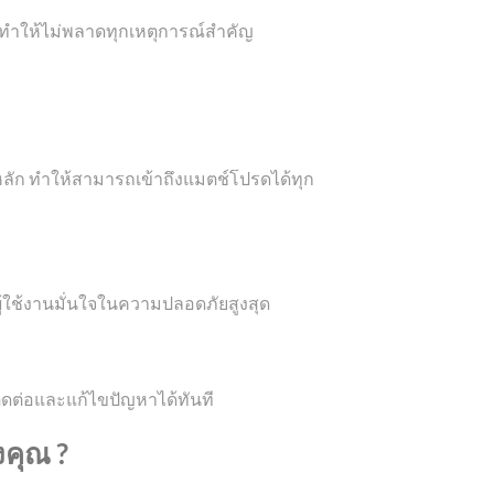
 ทำให้ไม่พลาดทุกเหตุการณ์สำคัญ
ร์หลัก ทำให้สามารถเข้าถึงแมตช์โปรดได้ทุก
ู้ใช้งานมั่นใจในความปลอดภัยสูงสุด
ติดต่อและแก้ไขปัญหาได้ทันที
คุณ ?