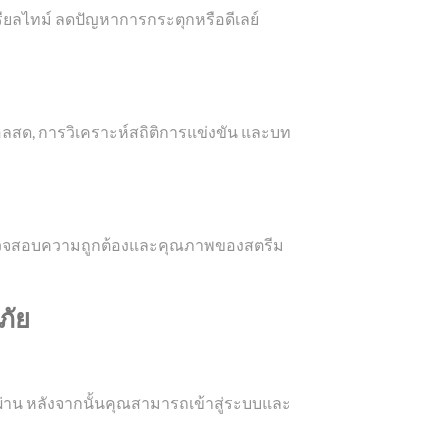
ียลไทม์ ลดปัญหาการกระตุกหรือดีเลย์
อลสด, การวิเคราะห์สถิติการแข่งขัน และบท
รวจสอบความถูกต้องและคุณภาพของสตรีม
ภัย
ัสผ่าน หลังจากนั้นคุณสามารถเข้าสู่ระบบและ