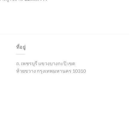
ที่อยู่
ถ. เพชรบุรี แขวงบางกะปิ เขต
ห้วยขวาง กรุงเทพมหานคร 10310