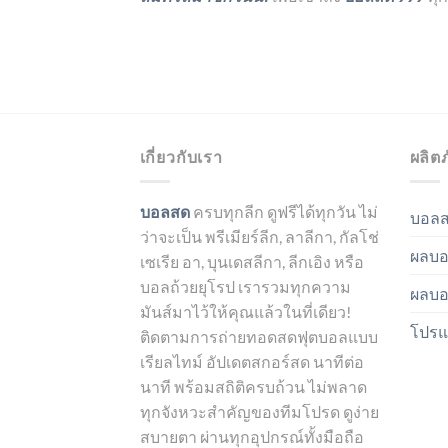
เกี่ยวกับเรา
ผลิต
บอลสด
ครบทุกลีก ดูฟรีได้ทุกวัน ไม่
บอล
ว่าจะเป็น พรีเมียร์ลีก, ลาลีกา, กัลโช่
ผลบ
เซเรีย อา, บุนเดสลีกา, ลีกเอิง หรือ
บอลถ้วยยุโรป เรารวมทุกความ
ผลบอ
มันส์มาไว้ให้คุณแล้วในที่เดียว!
โปร
ติดตามการถ่ายทอดสดฟุตบอลแบบ
เรียลไทม์ อัปเดตสกอร์สด นาทีต่อ
นาที พร้อมสถิติครบถ้วน ไม่พลาด
ทุกจังหวะสำคัญของทีมโปรด ดูง่าย
สบายตา ผ่านทุกอุปกรณ์ทั้งมือถือ