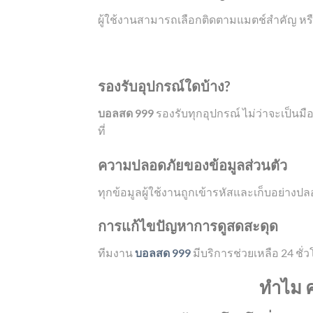
ผู้ใช้งานสามารถเลือกติดตามแมตช์สำคัญ หร
รองรับอุปกรณ์ใดบ้าง?
บอลสด 999
รองรับทุกอุปกรณ์ ไม่ว่าจะเป็นมื
ที่
ความปลอดภัยของข้อมูลส่วนตัว
ทุกข้อมูลผู้ใช้งานถูกเข้ารหัสและเก็บอย่า
การแก้ไขปัญหาการดูสดสะดุด
ทีมงาน
บอลสด 999
มีบริการช่วยเหลือ 24 ชั
ทำไม ค